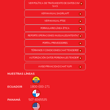
VER POLÍTICA DE TRATAMIENTO DE DATOS CINAL
S.A.S
VER MANUAL SAGRILAFT
VER MANUAL PTEE
FORMULARIO LÍNEA ÉTICA
REPORTE OPERACIONES INUSUALES/INTENTADAS
PORTAL PROVEEDORES
TÉRMINOS Y CONDICIONES CHAT TENDEROS
AUTORIZACIÓN DATOS PERSONALES TENDEROS
AVISO PRIVACIDAD CHAT YUPI
NUESTRAS LÍNEAS
ECUADOR
1800-000-271
PANAMÁ
507-8365535