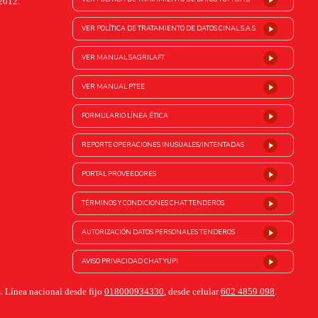
2012.
VER POLÍTICA DE TRATAMIENTO DE DATOS CINAL S.A.S
VER MANUAL SAGRILAFT
VER MANUAL PTEE
FORMULARIO LÍNEA ÉTICA
REPORTE OPERACIONES INUSUALES/INTENTADAS
PORTAL PROVEEDORES
TÉRMINOS Y CONDICIONES CHAT TENDEROS
AUTORIZACIÓN DATOS PERSONALES TENDEROS
AVISO PRIVACIDAD CHAT YUPI
. Línea nacional desde fijo
018000934330
, desde celular
602 4859 098
.