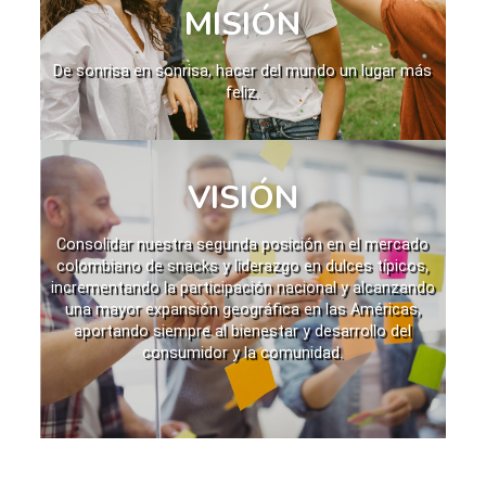
MISIÓN
De sonrisa en sonrisa, hacer del mundo un lugar más
feliz.
VISIÓN
Consolidar nuestra segunda posición en el mercado
colombiano de snacks y liderazgo en dulces típicos,
incrementando la participación nacional y alcanzando
una mayor expansión geográfica en las Américas,
aportando siempre al bienestar y desarrollo del
consumidor y la comunidad.