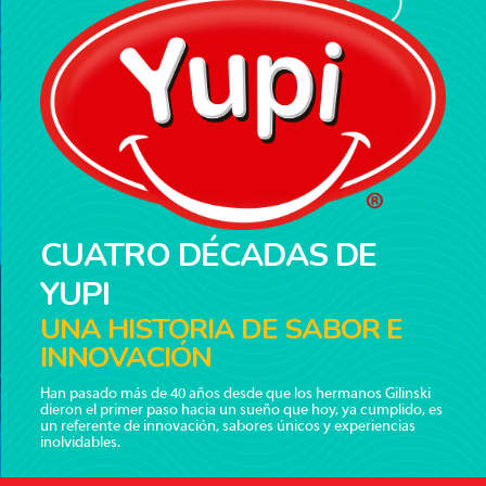
CUATRO DÉCADAS DE
YUPI
UNA HISTORIA DE SABOR E
INNOVACIÓN
Han pasado más de 40 años desde que los hermanos Gilinski
dieron el primer paso hacia un sueño que hoy, ya cumplido, es
un referente de innovación, sabores únicos y experiencias
inolvidables.