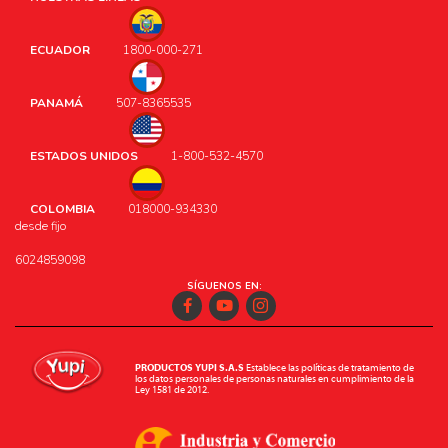
ECUADOR
1800-000-271
PANAMÁ
507-8365535
ESTADOS UNIDOS
1-800-532-4570
COLOMBIA
018000-934330
desde fijo
6024859098
SÍGUENOS EN:
Facebook
Youtube
Instagram
PRODUCTOS YUPI S.A.S
Establece las políticas de tratamiento de
los datos personales de personas naturales en cumplimiento de la
Ley 1581 de 2012.