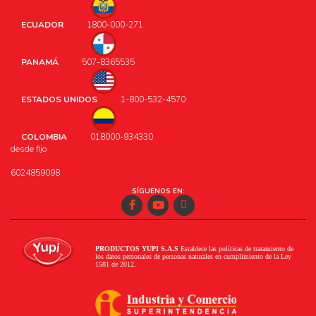
ECUADOR
1800-000-271
PANAMÁ
507-8365535
ESTADOS UNIDOS
1-800-532-4570
COLOMBIA
018000-934330
desde fijo
6024859098
SÍGUENOS EN:
Facebook
Youtube
Instagram
PRODUCTOS YUPI S.A.S
Establece las políticas de tratamiento de
los datos personales de personas naturales en cumplimiento de la Ley
1581 de 2012.