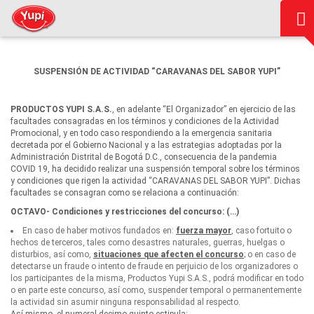
SUSPENSIÓN DE ACTIVIDAD
“CARAVANAS DEL SABOR YUPI”
PRODUCTOS YUPI S.A.S.
, en adelante “El Organizador” en ejercicio de las
facultades consagradas en los términos y condiciones de la Actividad
Promocional, y en todo caso respondiendo a la emergencia sanitaria
decretada por el Gobierno Nacional y a las estrategias adoptadas por la
Administración Distrital de Bogotá D.C., consecuencia de la pandemia
COVID 19, ha decidido realizar una suspensión temporal sobre los términos
y condiciones que rigen la actividad “CARAVANAS DEL SABOR YUPI”. Dichas
facultades se consagran como se relaciona a continuación:
OCTAVO-
Condiciones
y
restricciones
del
concurso
: (…)
En caso de haber motivos fundados en:
fuerza mayor
, caso fortuito o
hechos de terceros, tales como desastres naturales, guerras, huelgas o
disturbios, así como,
situaciones que afecten el concurso
; o en caso de
detectarse un fraude o intento de fraude en perjuicio de los organizadores o
los participantes de la misma, Productos Yupi S.A.S., podrá modificar en todo
o en parte este concurso, así como, suspender temporal o permanentemente
la actividad sin asumir ninguna responsabilidad al respecto.