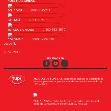
NUESTRAS LÍNEAS
ECUADOR
1800-000-271
PANAMÁ
507-8365535
ESTADOS UNIDOS
1-800-532-4570
COLOMBIA
018000-934330
desde fijo
6024859098
SÍGUENOS EN:
Facebook
Youtube
Instagram
PRODUCTOS YUPI S.A.S
Establece las políticas de tratamiento de
los datos personales de personas naturales en cumplimiento de la Ley
1581 de 2012.
2026, YUPI SAS - Todos los derechos reservados. Línea nacional
desde fijo
018000934330
, desde celular
602 4859 098
.