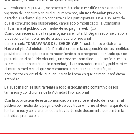
Así mismo, el numeral decimo quinto estipula:
Productos Yupi S.A.S., se reserva el derecho a
modificar
o extender la
vigencia del concurso en cualquier momento,
sin notificación previa
o
derecho a reclamo alguno por parte de los participantes. En el supuesto de
que el concurso sea suspendido, cancelado o modificado, la Compañía
i
nformará al público por medio de su página web. (…)
Como consecuencia de las prerrogativas en cita, El Organizador se dispone
a suspender temporalmente la actividad promocional
denominada
“CARAVANAS DEL SABOR YUPI”
, hasta tanto el Gobierno
Nacional y la Administración Distrital ordenen la suspensión de las medidas
provisionales adoptadas para hacer frente a la emergencia sanitaria que se
presenta en el país. No obstante, una vez se normalice la situación que dio
origen a la suspensión de la actividad, El Organizador emitirá y publicará en
el mismo medio en el que se comunica la presente suspensión, un
documento en virtud del cual anuncien la fecha en que se reanudará dicha
actividad.
La suspensión se surtirá frente a todo el documento contentivo de los
términos y condiciones de la Actividad Promocional.
Con la publicación de esta comunicación, se surte el efecto de informar al
público por medio de la página web de que trata el numeral decimo quinto de
los términos y condiciones que a través de este documento suspenden la
actividad promocional.