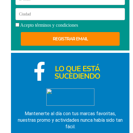
Acepto términos y condiciones
LO QUE ESTÁ
SUCEDIENDO
Mantenerte al día con tus marcas favoritas,
nuestras promo y actividades nunca había sido tan
fácil.