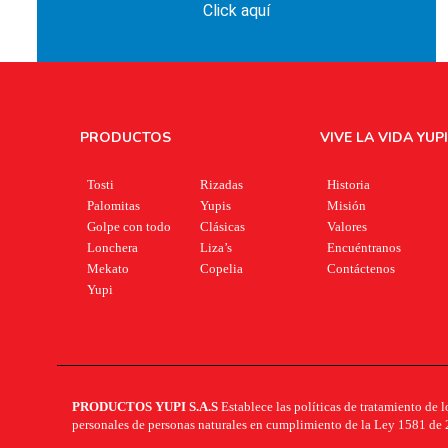
Click aquí
PRODUCTOS
VIVE LA VIDA YUPI
Tosti
Rizadas
Historia
Palomitas
Yupis
Misión
Golpe con todo
Clásicas
Valores
Lonchera
Liza’s
Encuéntranos
Mekato
Copelia
Contáctenos
Yupi
PRODUCTOS YUPI S.A.S
Establece las políticas de tratamiento de l
personales de personas naturales en cumplimiento de la Ley 1581 de 