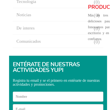
Tecnologìa
(0)
PRODUC
Noticias
(0)
Más de tres 
deliciosos pa
Innovamos par
De interes
(0)
escritorio y en
confianza.
Comunicados
(0)
ENTÉRATE DE NUESTRAS
ACTIVIDADES YUPI
Registra tu email y se el primero en entérarte de nuestras
actividades y promociones.