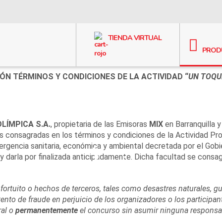
TIENDA VIRTUAL
PROD
IÓN
TÉRMINOS Y CONDICIONES DE LA ACTIVIDAD “
UN TOQU
LÍMPICA S.A.
, propietaria de las Emisoras
MIX
en Barranquilla y
es consagradas en los términos y condiciones de la Actividad Pr
ergencia sanitaria, económica y ambiental decretada por el Gob
, y darla por finalizada anticipadamente. Dicha facultad se consa
fortuito
o
hechos
de
terceros
,
tales
como
desastres
naturales
,
gu
tento
de
fraude
en
perjuicio
de
los
organizadores
o
los
participan
al
o
permanentemente
el
concurso
sin
asumir
ninguna
responsa