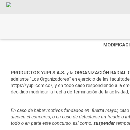
MODIFICAC
PRODUCTOS YUPI S.A.S.
y la
ORGANIZACIÓN RADIAL O
adelante “Los Organizadores” en ejercicio de las facultad
https://yupi.com.co/
, y en todo caso respondiendo a la em
decidido modificar la fecha de terminación de la actividad
En
caso
de
haber
motivos
fundados
en
:
fuerza
mayor
,
caso
afecten
el
concurso
;
o
en
caso
de
detectarse
un
fraude
o
in
todo
o
en
parte
este
concurso
,
así
como
,
suspender
tempor