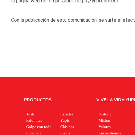
la página web del organizador:
https://yupi.com.co/
.
Con la publicación de esta comunicación, se surte el efect
PRODUCTOS
VIVE LA VIDA YUPI
Tosti
Rizadas
Historia
Palomitas
Yupis
Misión
Golpe con todo
Clásicas
Valores
Lonchera
Liza’s
Encuéntranos