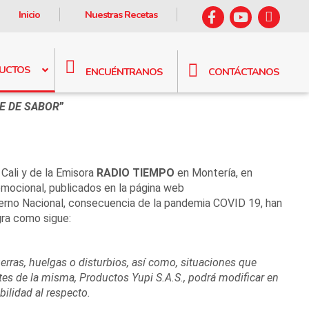
Facebook
Youtube
Insta
Inicio
Nuestras Recetas
UCTOS
ENCUÉNTRANOS
CONTÁCTANOS
E DE SABOR
”
 Cali y de la Emisora
RADIO TIEMPO
en Montería, en
omocional, publicados en la página web
ierno Nacional, consecuencia de la pandemia COVID 19, han
gra como sigue:
erras
,
huelgas
o
disturbios
,
así
como
,
situaciones
que
tes
de
la
misma
,
Productos Yupi S.A.S.,
podrá
modificar
en
bilidad
al
respecto
.