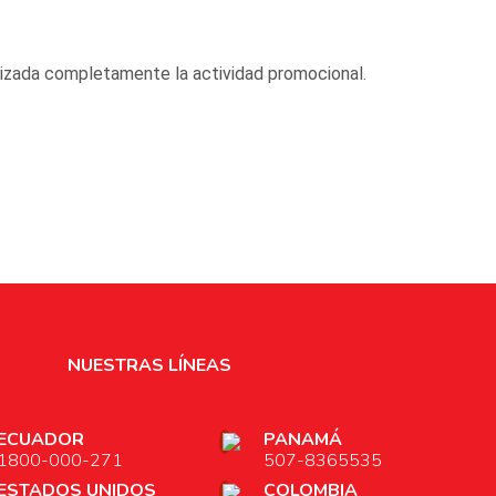
nalizada completamente la actividad promocional.
NUESTRAS LÍNEAS
ECUADOR
PANAMÁ
1800-000-271
507-8365535
ESTADOS UNIDOS
COLOMBIA